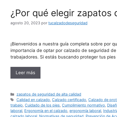
¿Por qué elegir zapatos 
agosto 20, 2023
por
tucalzadodeseguridad
¡Bienvenidos a nuestra guía completa sobre por qu
importancia de optar por calzado de seguridad de 
trabajadores. Si estás buscando proteger tus pies
Leer más
Categorías
zapatos de seguridad de alta calidad
Etiquetas
Calidad en calzado
,
Calzado certificado
,
Calzado de prot
trabajo
,
Cuidado de los pies
,
Cumplimiento normativo
,
Diseñ
laboral
,
Ergonomía en el calzado
,
ergonomía laboral
,
Industr
calzado laboral
,
Normativas de seguridad
,
Prevención de Ac