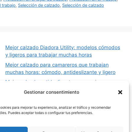
 trabajo
,
Selección de calzado
,
Selección de calzado
Mejor calzado Diadora Utility: modelos cómodos
y ligeros para trabajar muchas horas
Mejor calzado para camareros que trabajan
muchas horas: cómodo, antideslizante y ligero
Mejor calzado antideslizante para cocina y
hostelería
Gestionar consentimiento
Mejor calzado de seguridad para estar de pie
todo el día (cómodo y sin dolor)
ookies para mejorar tu experiencia, analizar el tráfico y recomendar
iles. Puedes aceptar todas o configurar tus preferencias.
Por qué duelen los pies con el calzado de
seguridad y cómo evitarlo (guía completa)