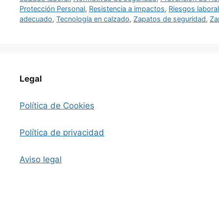
Protección Personal
,
Resistencia a impactos
,
Riesgos labora
adecuado
,
Tecnología en calzado
,
Zapatos de seguridad
,
Za
Legal
Política de Cookies
Política de privacidad
Aviso legal