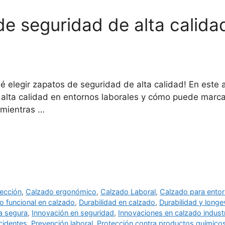
de seguridad de alta calid
é elegir zapatos de seguridad de alta calidad! En este 
alta calidad en entornos laborales y cómo puede marcar
 mientras …
ección
,
Calzado ergonómico
,
Calzado Laboral
,
Calzado para entor
o funcional en calzado
,
Durabilidad en calzado
,
Durabilidad y longe
ia segura
,
Innovación en seguridad
,
Innovaciones en calzado industr
cidentes
,
Prevención laboral
,
Protección contra productos químico