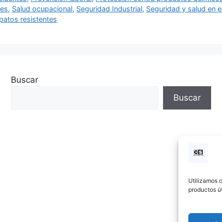
les
,
Salud ocupacional
,
Seguridad Industrial
,
Seguridad y salud en el
patos resistentes
Buscar
Buscar
Utilizamos c
productos út