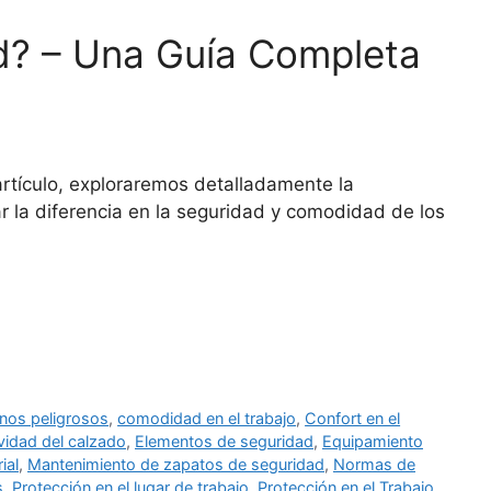
ad? – Una Guía Completa
artículo, exploraremos detalladamente la
 la diferencia en la seguridad y comodidad de los
nos peligrosos
,
comodidad en el trabajo
,
Confort en el
vidad del calzado
,
Elementos de seguridad
,
Equipamiento
ial
,
Mantenimiento de zapatos de seguridad
,
Normas de
s
,
Protección en el lugar de trabajo
,
Protección en el Trabajo
,