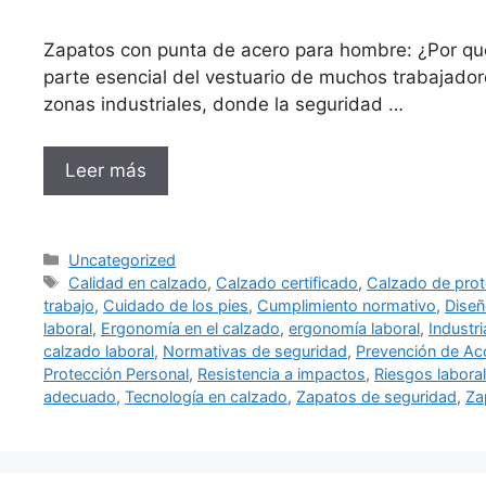
Zapatos con punta de acero para hombre: ¿Por qu
parte esencial del vestuario de muchos trabajador
zonas industriales, donde la seguridad …
Leer más
Categorías
Uncategorized
Etiquetas
Calidad en calzado
,
Calzado certificado
,
Calzado de prot
trabajo
,
Cuidado de los pies
,
Cumplimiento normativo
,
Diseñ
laboral
,
Ergonomía en el calzado
,
ergonomía laboral
,
Industr
calzado laboral
,
Normativas de seguridad
,
Prevención de Ac
Protección Personal
,
Resistencia a impactos
,
Riesgos labora
adecuado
,
Tecnología en calzado
,
Zapatos de seguridad
,
Za