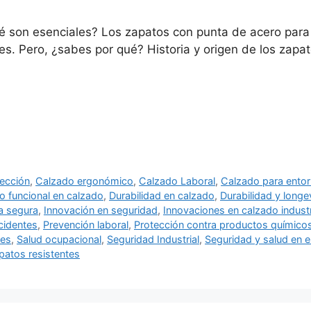
é son esenciales? Los zapatos con punta de acero par
es. Pero, ¿sabes por qué? Historia y origen de los zap
ección
,
Calzado ergonómico
,
Calzado Laboral
,
Calzado para entor
o funcional en calzado
,
Durabilidad en calzado
,
Durabilidad y longe
ia segura
,
Innovación en seguridad
,
Innovaciones en calzado industr
cidentes
,
Prevención laboral
,
Protección contra productos químico
les
,
Salud ocupacional
,
Seguridad Industrial
,
Seguridad y salud en el
patos resistentes