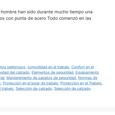
a hombre han sido durante mucho tiempo una
atos con punta de acero Todo comenzó en las
nos peligrosos
,
comodidad en el trabajo
,
Confort en el
vidad del calzado
,
Elementos de seguridad
,
Equipamiento
ial
,
Mantenimiento de zapatos de seguridad
,
Normas de
s
,
Protección en el lugar de trabajo
,
Protección en el Trabajo
,
 trabajo
,
Selección de calzado
,
Selección de calzado