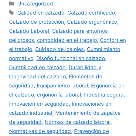
Categorías
Uncategorized
Etiquetas
Calidad en calzado
,
Calzado certificado
,
Calzado de protección
,
Calzado ergonómico
,
Calzado Laboral
,
Calzado para entornos
peligrosos
,
comodidad en el trabajo
,
Confort en
el trabajo
,
Cuidado de los pies
,
Cumplimiento
normativo
,
Diseño funcional en calzado
,
Durabilidad en calzado
,
Durabilidad y
longevidad del calzado
,
Elementos de
seguridad
,
Equipamiento laboral
,
Ergonomía en
el calzado
,
ergonomía laboral
,
Industria segura
,
Innovación en seguridad
,
Innovaciones en
calzado industrial
,
Mantenimiento de zapatos
de seguridad
,
Normas de calzado laboral
,
Normativas de seguridad
,
Prevención de