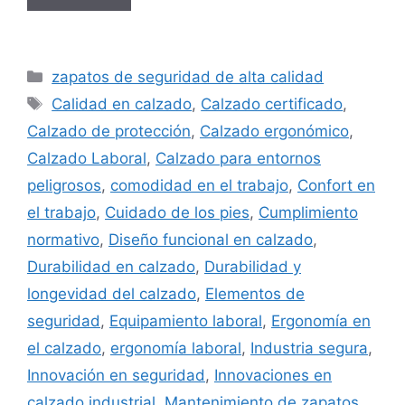
Categorías
zapatos de seguridad de alta calidad
Etiquetas
Calidad en calzado
,
Calzado certificado
,
Calzado de protección
,
Calzado ergonómico
,
Calzado Laboral
,
Calzado para entornos
peligrosos
,
comodidad en el trabajo
,
Confort en
el trabajo
,
Cuidado de los pies
,
Cumplimiento
normativo
,
Diseño funcional en calzado
,
Durabilidad en calzado
,
Durabilidad y
longevidad del calzado
,
Elementos de
seguridad
,
Equipamiento laboral
,
Ergonomía en
el calzado
,
ergonomía laboral
,
Industria segura
,
Innovación en seguridad
,
Innovaciones en
calzado industrial
,
Mantenimiento de zapatos