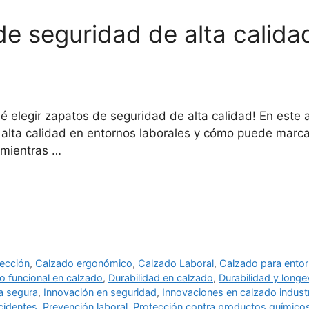
de seguridad de alta calid
é elegir zapatos de seguridad de alta calidad! En este 
alta calidad en entornos laborales y cómo puede marcar
 mientras …
ección
,
Calzado ergonómico
,
Calzado Laboral
,
Calzado para entor
o funcional en calzado
,
Durabilidad en calzado
,
Durabilidad y longe
ia segura
,
Innovación en seguridad
,
Innovaciones en calzado industr
cidentes
,
Prevención laboral
,
Protección contra productos químico