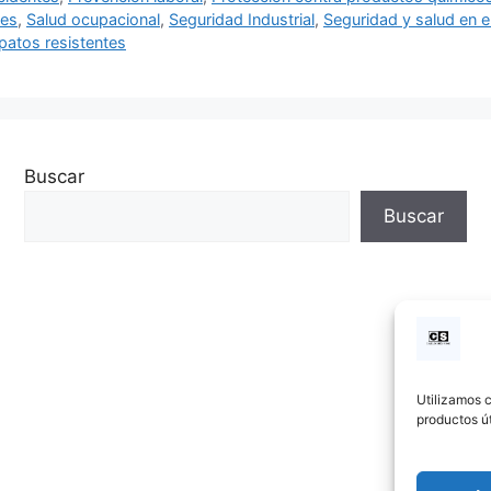
les
,
Salud ocupacional
,
Seguridad Industrial
,
Seguridad y salud en el
patos resistentes
Buscar
Buscar
Utilizamos c
productos út