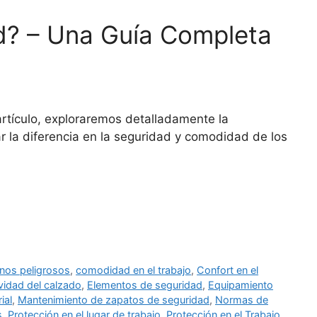
ad? – Una Guía Completa
artículo, exploraremos detalladamente la
 la diferencia en la seguridad y comodidad de los
nos peligrosos
,
comodidad en el trabajo
,
Confort en el
vidad del calzado
,
Elementos de seguridad
,
Equipamiento
ial
,
Mantenimiento de zapatos de seguridad
,
Normas de
s
,
Protección en el lugar de trabajo
,
Protección en el Trabajo
,