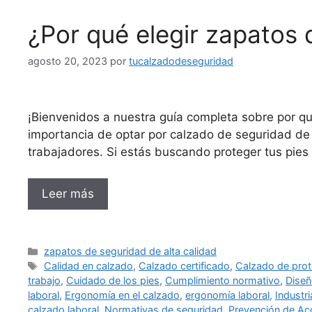
¿Por qué elegir zapatos 
agosto 20, 2023
por
tucalzadodeseguridad
¡Bienvenidos a nuestra guía completa sobre por qu
importancia de optar por calzado de seguridad de 
trabajadores. Si estás buscando proteger tus pies
Leer más
Categorías
zapatos de seguridad de alta calidad
Etiquetas
Calidad en calzado
,
Calzado certificado
,
Calzado de prot
trabajo
,
Cuidado de los pies
,
Cumplimiento normativo
,
Diseñ
laboral
,
Ergonomía en el calzado
,
ergonomía laboral
,
Industr
calzado laboral
,
Normativas de seguridad
,
Prevención de Ac