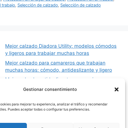
 trabajo
,
Selección de calzado
,
Selección de calzado
Mejor calzado Diadora Utility: modelos cómodos
y ligeros para trabajar muchas horas
Mejor calzado para camareros que trabajan
muchas horas: cómodo, antideslizante y ligero
Mejor calzado antideslizante para cocina y
hostelería
Gestionar consentimiento
Mejor calzado de seguridad para estar de pie
todo el día (cómodo y sin dolor)
ookies para mejorar tu experiencia, analizar el tráfico y recomendar
iles. Puedes aceptar todas o configurar tus preferencias.
Por qué duelen los pies con el calzado de
seguridad y cómo evitarlo (guía completa)