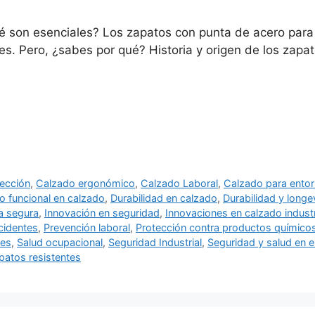
é son esenciales? Los zapatos con punta de acero par
es. Pero, ¿sabes por qué? Historia y origen de los zap
ección
,
Calzado ergonómico
,
Calzado Laboral
,
Calzado para entor
o funcional en calzado
,
Durabilidad en calzado
,
Durabilidad y longe
ia segura
,
Innovación en seguridad
,
Innovaciones en calzado industr
cidentes
,
Prevención laboral
,
Protección contra productos químico
les
,
Salud ocupacional
,
Seguridad Industrial
,
Seguridad y salud en el
patos resistentes