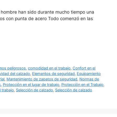
a hombre han sido durante mucho tiempo una
atos con punta de acero Todo comenzó en las
nos peligrosos
,
comodidad en el trabajo
,
Confort en el
vidad del calzado
,
Elementos de seguridad
,
Equipamiento
ial
,
Mantenimiento de zapatos de seguridad
,
Normas de
s
,
Protección en el lugar de trabajo
,
Protección en el Trabajo
,
 trabajo
,
Selección de calzado
,
Selección de calzado