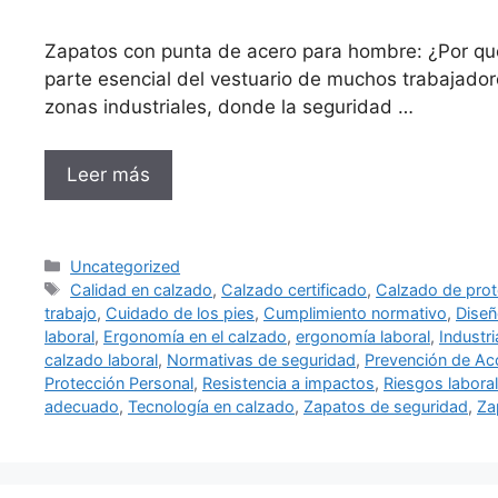
Zapatos con punta de acero para hombre: ¿Por qu
parte esencial del vestuario de muchos trabajador
zonas industriales, donde la seguridad …
Leer más
Categorías
Uncategorized
Etiquetas
Calidad en calzado
,
Calzado certificado
,
Calzado de prot
trabajo
,
Cuidado de los pies
,
Cumplimiento normativo
,
Diseñ
laboral
,
Ergonomía en el calzado
,
ergonomía laboral
,
Industr
calzado laboral
,
Normativas de seguridad
,
Prevención de Ac
Protección Personal
,
Resistencia a impactos
,
Riesgos labora
adecuado
,
Tecnología en calzado
,
Zapatos de seguridad
,
Za