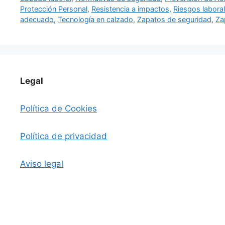
Protección Personal
,
Resistencia a impactos
,
Riesgos labora
adecuado
,
Tecnología en calzado
,
Zapatos de seguridad
,
Za
Legal
Política de Cookies
Política de privacidad
Aviso legal