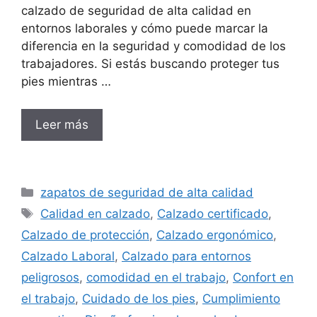
calzado de seguridad de alta calidad en
entornos laborales y cómo puede marcar la
diferencia en la seguridad y comodidad de los
trabajadores. Si estás buscando proteger tus
pies mientras …
Leer más
Categorías
zapatos de seguridad de alta calidad
Etiquetas
Calidad en calzado
,
Calzado certificado
,
Calzado de protección
,
Calzado ergonómico
,
Calzado Laboral
,
Calzado para entornos
peligrosos
,
comodidad en el trabajo
,
Confort en
el trabajo
,
Cuidado de los pies
,
Cumplimiento