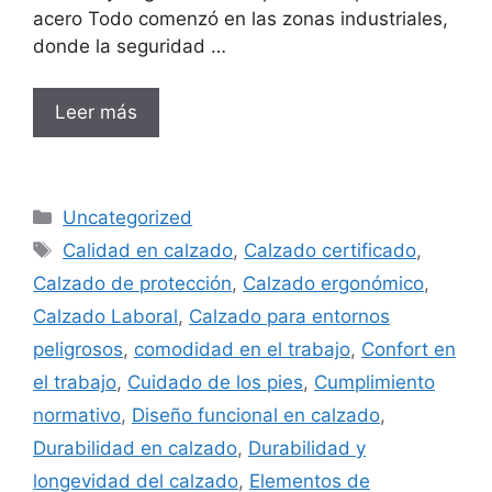
acero Todo comenzó en las zonas industriales,
donde la seguridad …
Leer más
Categorías
Uncategorized
Etiquetas
Calidad en calzado
,
Calzado certificado
,
Calzado de protección
,
Calzado ergonómico
,
Calzado Laboral
,
Calzado para entornos
peligrosos
,
comodidad en el trabajo
,
Confort en
el trabajo
,
Cuidado de los pies
,
Cumplimiento
normativo
,
Diseño funcional en calzado
,
Durabilidad en calzado
,
Durabilidad y
longevidad del calzado
,
Elementos de