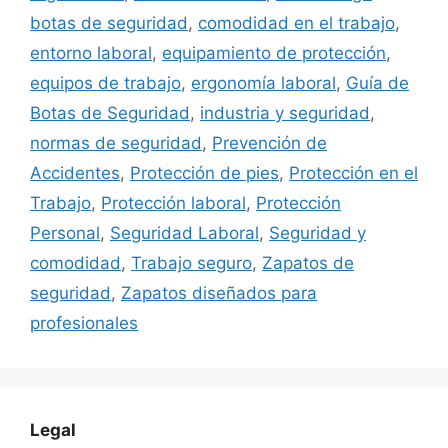
botas de seguridad
,
comodidad en el trabajo
,
entorno laboral
,
equipamiento de protección
,
equipos de trabajo
,
ergonomía laboral
,
Guía de
Botas de Seguridad
,
industria y seguridad
,
normas de seguridad
,
Prevención de
Accidentes
,
Protección de pies
,
Protección en el
Trabajo
,
Protección laboral
,
Protección
Personal
,
Seguridad Laboral
,
Seguridad y
comodidad
,
Trabajo seguro
,
Zapatos de
seguridad
,
Zapatos diseñados para
profesionales
Legal