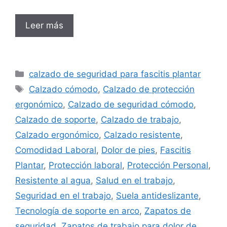
Leer más
Categorías
calzado de seguridad para fascitis plantar
Etiquetas
Calzado cómodo
,
Calzado de protección
ergonómico
,
Calzado de seguridad cómodo
,
Calzado de soporte
,
Calzado de trabajo
,
Calzado ergonómico
,
Calzado resistente
,
Comodidad Laboral
,
Dolor de pies
,
Fascitis
Plantar
,
Protección laboral
,
Protección Personal
,
Resistente al agua
,
Salud en el trabajo
,
Seguridad en el trabajo
,
Suela antideslizante
,
Tecnología de soporte en arco
,
Zapatos de
seguridad
,
Zapatos de trabajo para dolor de