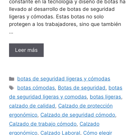
constante en la tecnología y diseño de botas ha
llevado al desarrollo de botas de seguridad
ligeras y cómodas. Estas botas no solo
protegen a los trabajadores, sino que también
…
Leer más
Categorías
botas de seguridad ligeras y cómodas
Etiquetas
botas cómodas
,
Botas de seguridad
,
botas
de seguridad ligeras y comodas
,
botas ligeras
,
calzado de calidad
,
Calzado de protección
ergonómico
,
Calzado de seguridad cómodo
,
Calzado de trabajo cómodo
,
Calzado
ergonómico
,
Calzado Laboral
,
Cómo elegir