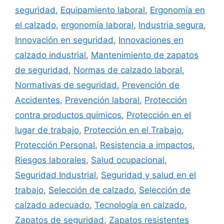
seguridad
,
Equipamiento laboral
,
Ergonomía en
el calzado
,
ergonomía laboral
,
Industria segura
,
Innovación en seguridad
,
Innovaciones en
calzado industrial
,
Mantenimiento de zapatos
de seguridad
,
Normas de calzado laboral
,
Normativas de seguridad
,
Prevención de
Accidentes
,
Prevención laboral
,
Protección
contra productos químicos
,
Protección en el
lugar de trabajo
,
Protección en el Trabajo
,
Protección Personal
,
Resistencia a impactos
,
Riesgos laborales
,
Salud ocupacional
,
Seguridad Industrial
,
Seguridad y salud en el
trabajo
,
Selección de calzado
,
Selección de
calzado adecuado
,
Tecnología en calzado
,
Zapatos de seguridad
,
Zapatos resistentes