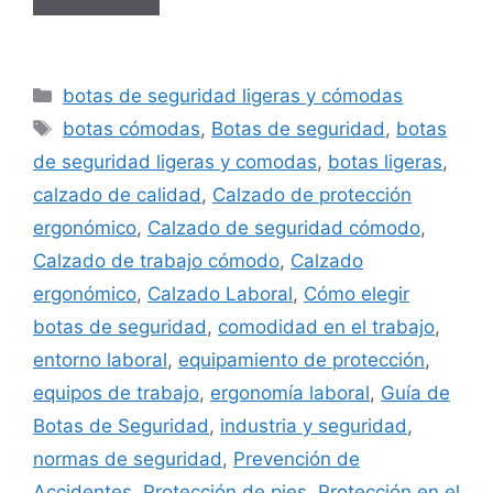
Categorías
botas de seguridad ligeras y cómodas
Etiquetas
botas cómodas
,
Botas de seguridad
,
botas
de seguridad ligeras y comodas
,
botas ligeras
,
calzado de calidad
,
Calzado de protección
ergonómico
,
Calzado de seguridad cómodo
,
Calzado de trabajo cómodo
,
Calzado
ergonómico
,
Calzado Laboral
,
Cómo elegir
botas de seguridad
,
comodidad en el trabajo
,
entorno laboral
,
equipamiento de protección
,
equipos de trabajo
,
ergonomía laboral
,
Guía de
Botas de Seguridad
,
industria y seguridad
,
normas de seguridad
,
Prevención de
Accidentes
,
Protección de pies
,
Protección en el