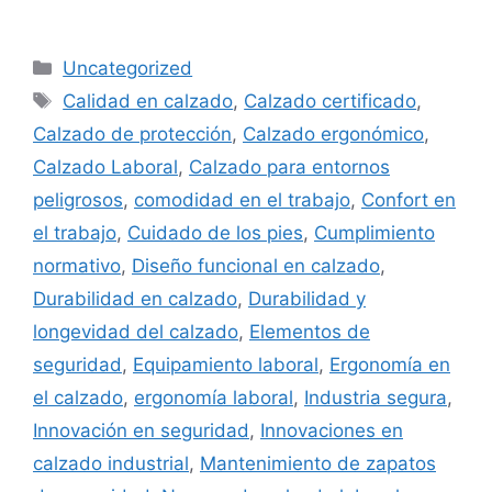
Categorías
Uncategorized
Etiquetas
Calidad en calzado
,
Calzado certificado
,
Calzado de protección
,
Calzado ergonómico
,
Calzado Laboral
,
Calzado para entornos
peligrosos
,
comodidad en el trabajo
,
Confort en
el trabajo
,
Cuidado de los pies
,
Cumplimiento
normativo
,
Diseño funcional en calzado
,
Durabilidad en calzado
,
Durabilidad y
longevidad del calzado
,
Elementos de
seguridad
,
Equipamiento laboral
,
Ergonomía en
el calzado
,
ergonomía laboral
,
Industria segura
,
Innovación en seguridad
,
Innovaciones en
calzado industrial
,
Mantenimiento de zapatos