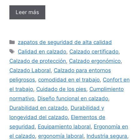
Leer más
Categorías
zapatos de seguridad de alta calidad
Etiquetas
Calidad en calzado
,
Calzado certificado
,
Calzado de protección
,
Calzado ergonómico
,
Calzado Laboral
,
Calzado para entornos
peligrosos
,
comodidad en el trabajo
,
Confort en
el trabajo
,
Cuidado de los pies
,
Cumplimiento
normativo
,
Diseño funcional en calzado
,
Durabilidad en calzado
,
Durabilidad y
longevidad del calzado
,
Elementos de
seguridad
,
Equipamiento laboral
,
Ergonomía en
el calzado
,
ergonomía laboral
,
Industria segura
,