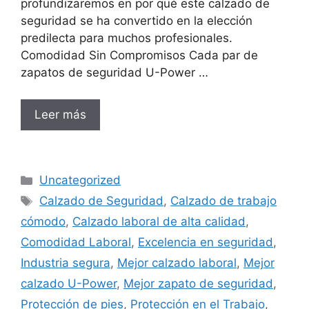
profundizaremos en por qué este calzado de
seguridad se ha convertido en la elección
predilecta para muchos profesionales.
Comodidad Sin Compromisos Cada par de
zapatos de seguridad U-Power …
Leer más
Categorías
Uncategorized
Etiquetas
Calzado de Seguridad
,
Calzado de trabajo
cómodo
,
Calzado laboral de alta calidad
,
Comodidad Laboral
,
Excelencia en seguridad
,
Industria segura
,
Mejor calzado laboral
,
Mejor
calzado U-Power
,
Mejor zapato de seguridad
,
Protección de pies
,
Protección en el Trabajo
,