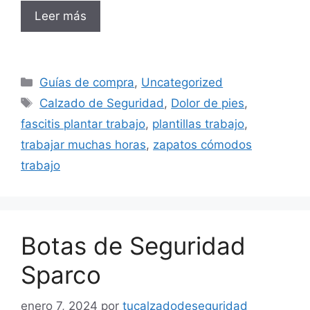
Leer más
Categorías
Guías de compra
,
Uncategorized
Etiquetas
Calzado de Seguridad
,
Dolor de pies
,
fascitis plantar trabajo
,
plantillas trabajo
,
trabajar muchas horas
,
zapatos cómodos
trabajo
Botas de Seguridad
Sparco
enero 7, 2024
por
tucalzadodeseguridad