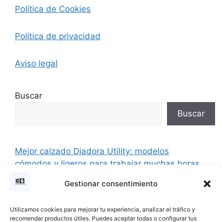
Política de Cookies
Política de privacidad
Aviso legal
Buscar
Buscar
Mejor calzado Diadora Utility: modelos
cómodos y ligeros para trabajar muchas horas
Mejor calzado para camareros que trabajan
Gestionar consentimiento
muchas horas: cómodo, antideslizante y ligero
Mejor calzado antideslizante para cocina y
Utilizamos cookies para mejorar tu experiencia, analizar el tráfico y
recomendar productos útiles. Puedes aceptar todas o configurar tus
hostelería