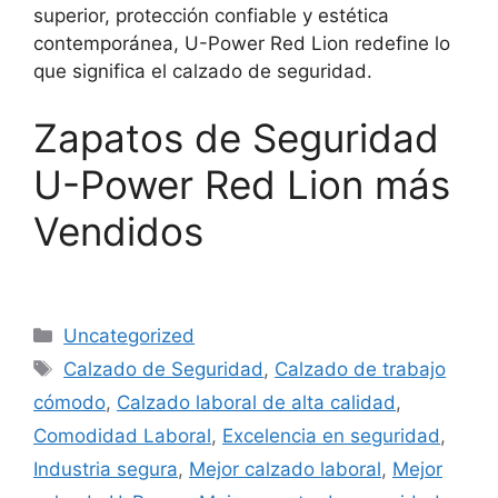
superior, protección confiable y estética
contemporánea, U-Power Red Lion redefine lo
que significa el calzado de seguridad.
Zapatos de Seguridad
U-Power Red Lion más
Vendidos
Categorías
Uncategorized
Etiquetas
Calzado de Seguridad
,
Calzado de trabajo
cómodo
,
Calzado laboral de alta calidad
,
Comodidad Laboral
,
Excelencia en seguridad
,
Industria segura
,
Mejor calzado laboral
,
Mejor