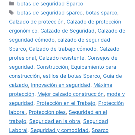
Categorías
botas de seguridad Sparco
Etiquetas
botas de seguridad sparco
,
botas sparco
,
Calzado de protección
,
Calzado de protección
ergonómico
,
Calzado de Seguridad
,
Calzado de
seguridad cómodo
,
calzado de seguridad
Sparco
,
Calzado de trabajo cómodo
,
Calzado
profesional
,
Calzado resistente
,
Consejos de
seguridad
,
Construcción
,
Equipamiento para
construcción
,
estilos de botas Sparco
,
Guía de
calzado
,
Innovación en seguridad
,
Máxima
protección
,
Mejor calzado construcción
,
moda y
seguridad
,
Protección en el Trabajo
,
Protección
laboral
,
Protección pies
,
Seguridad en el
trabajo
,
Seguridad en la obra
,
Seguridad
Laboral
,
Seguridad y comodidad
,
Sparco