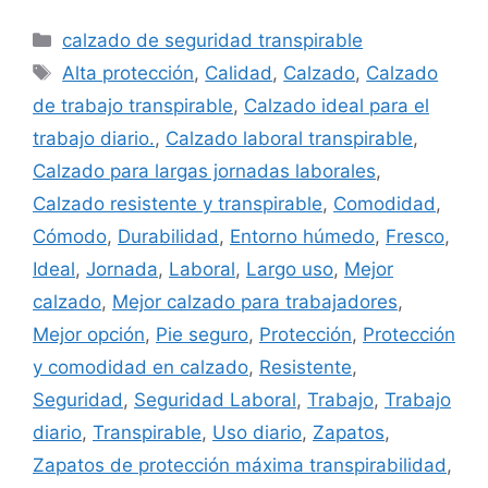
Categorías
calzado de seguridad transpirable
Etiquetas
Alta protección
,
Calidad
,
Calzado
,
Calzado
de trabajo transpirable
,
Calzado ideal para el
trabajo diario.
,
Calzado laboral transpirable
,
Calzado para largas jornadas laborales
,
Calzado resistente y transpirable
,
Comodidad
,
Cómodo
,
Durabilidad
,
Entorno húmedo
,
Fresco
,
Ideal
,
Jornada
,
Laboral
,
Largo uso
,
Mejor
calzado
,
Mejor calzado para trabajadores
,
Mejor opción
,
Pie seguro
,
Protección
,
Protección
y comodidad en calzado
,
Resistente
,
Seguridad
,
Seguridad Laboral
,
Trabajo
,
Trabajo
diario
,
Transpirable
,
Uso diario
,
Zapatos
,
Zapatos de protección máxima transpirabilidad
,