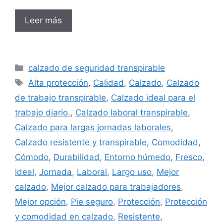
Leer más
Categorías
calzado de seguridad transpirable
Etiquetas
Alta protección
,
Calidad
,
Calzado
,
Calzado
de trabajo transpirable
,
Calzado ideal para el
trabajo diario.
,
Calzado laboral transpirable
,
Calzado para largas jornadas laborales
,
Calzado resistente y transpirable
,
Comodidad
,
Cómodo
,
Durabilidad
,
Entorno húmedo
,
Fresco
,
Ideal
,
Jornada
,
Laboral
,
Largo uso
,
Mejor
calzado
,
Mejor calzado para trabajadores
,
Mejor opción
,
Pie seguro
,
Protección
,
Protección
y comodidad en calzado
,
Resistente
,