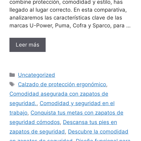
combine protección, comodidad y estilo, has
llegado al lugar correcto. En esta comparativa,
analizaremos las características clave de las
marcas U-Power, Puma, Cofra y Sparco, para …
Leer más
Categorías
Uncategorized
Etiquetas
Calzado de protección ergonómico
,
Comodidad asegurada con zapatos de
seguridad.
,
Comodidad y seguridad en el
trabajo
,
Conquista tus metas con zapatos de
seguridad cómodos
,
Descansa tus pies en
zapatos de seguridad
,
Descubre la comodidad
en zapatos de seguridad
,
Diseño funcional para