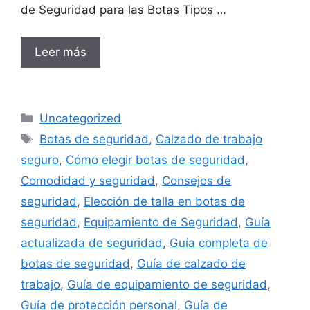
de Seguridad para las Botas Tipos …
Leer más
Categorías
Uncategorized
Etiquetas
Botas de seguridad
,
Calzado de trabajo
seguro
,
Cómo elegir botas de seguridad
,
Comodidad y seguridad
,
Consejos de
seguridad
,
Elección de talla en botas de
seguridad
,
Equipamiento de Seguridad
,
Guía
actualizada de seguridad
,
Guía completa de
botas de seguridad
,
Guía de calzado de
trabajo
,
Guía de equipamiento de seguridad
,
Guía de protección personal
,
Guía de