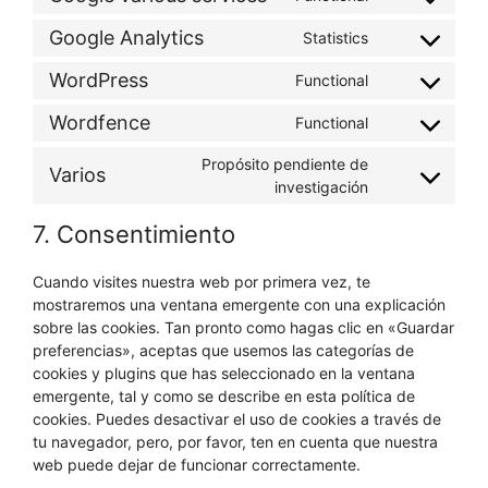
Consent
to
Google Analytics
Statistics
Consent
service
to
google-
WordPress
Functional
Consent
service
various-
to
google-
services
Wordfence
Functional
Consent
service
analytics
to
wordpress
Propósito pendiente de
Varios
service
Consent
investigación
wordfence
to
7. Consentimiento
service
varios
Cuando visites nuestra web por primera vez, te
mostraremos una ventana emergente con una explicación
sobre las cookies. Tan pronto como hagas clic en «Guardar
preferencias», aceptas que usemos las categorías de
cookies y plugins que has seleccionado en la ventana
emergente, tal y como se describe en esta política de
cookies. Puedes desactivar el uso de cookies a través de
tu navegador, pero, por favor, ten en cuenta que nuestra
web puede dejar de funcionar correctamente.